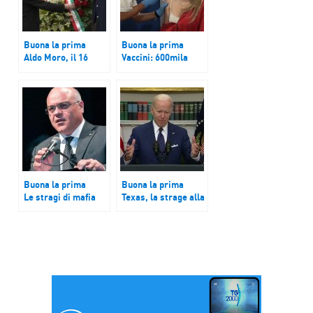
Buona la prima
Buona la prima
Aldo Moro, il 16
Vaccini: 600mila
marzo 1978 il
somministrazioni al
sequestro.
giorno nel week
Mattarella in via
end. Figliuolo, a
Fani: un leader
settembre vaccinato
capace di visione
l’80% degli italiani
Buona la prima
Buona la prima
Le stragi di mafia
Texas, la strage alla
del 1992
scuola elementare
di Uvalde