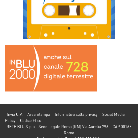
Invia C.V.
Area Stampa
Informativa sulla privacy
Social Media
Policy
Codice Etico
RETE BLU S.p.a - Sede Legale Roma (RM) Via Aurelia 796 – CAP 00165
Roma