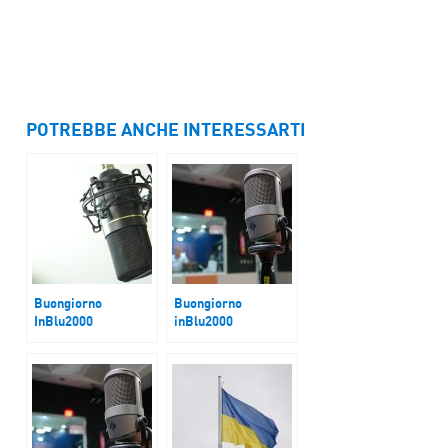
POTREBBE ANCHE INTERESSARTI
Buongiorno
Buongiorno
InBlu2000
inBlu2000
Incontro Governo
Legge Toscana sul
sindacati. Cgil e Uil
Fine Vita
confermano
sciopero