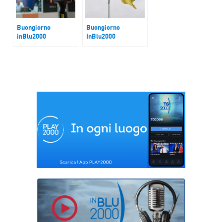
Buongiorno
Buongiorno
inBlu2000
InBlu2000
Caro Energia
Trump Zelensky