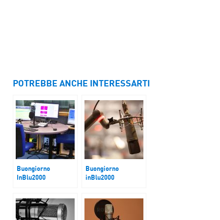
POTREBBE ANCHE INTERESSARTI
Buongiorno
Buongiorno
InBlu2000
inBlu2000
Economia Ue, G20,
Magistratura.
globalizzazione: in
Separazione
attesa della ricetta
Carriere
Trump