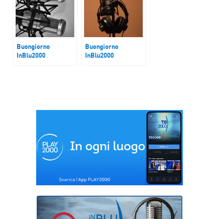
Buongiorno
Buongiorno
InBlu2000
InBlu2000
Dazi
Non dimenticare la
Cisgiordania