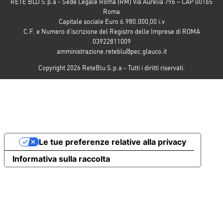
RETE BLU S.p.a - Sede Legale Roma (RM) Via Aurelia 796 – CAP 00165
Roma
Capitale sociale Euro 6.980.000,00 i.v
C.F. e Numero d’iscrizione del Registro delle Imprese di ROMA
03922811009
amministrazione.reteblu@pec.glauco.it
Copyright 2026 ReteBlu S.p.a - Tutti i diritti riservati.
Le tue preferenze relative alla privacy
Informativa sulla raccolta