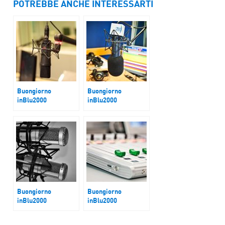
POTREBBE ANCHE INTERESSARTI
Buongiorno
Buongiorno
inBlu2000
inBlu2000
Dazi
Francia tra
Nucleare e Eutelsat
Buongiorno
Buongiorno
inBlu2000
inBlu2000
Cultura della
Le Pen
Legalita e