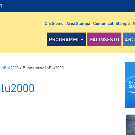
IR
Chi Siamo
Area Stampa
Comunicati Stampa
N
PROGRAMMI
PALINSESTO
ARC
 InBlu2000
>
Buongiorno InBlu2000
Blu2000