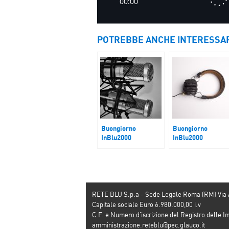
POTREBBE ANCHE INTERESSA
Buongiorno
Buongiorno
InBlu2000
InBlu2000
Legge di Bilancio
Papa Leone XIV og
in visita ufficiale a
Quirinale
RETE BLU S.p.a - Sede Legale Roma (RM) Via
Capitale sociale Euro 6.980.000,00 i.v
C.F. e Numero d’iscrizione del Registro dell
amministrazione.reteblu@pec.glauco.it