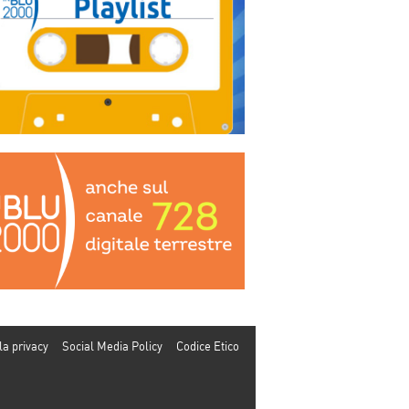
la privacy
Social Media Policy
Codice Etico