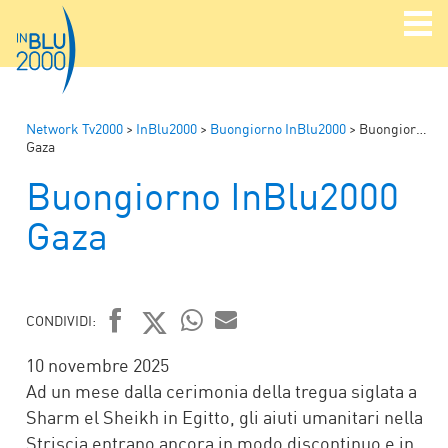
Network Tv2000
>
InBlu2000
>
Buongiorno InBlu2000
>
Buongiorno InBlu2000
Gaza
Buongiorno InBlu2000
Gaza
CONDIVIDI:
FACEBOOK
TWITTER
WHATSAPP
MAIL
10 novembre 2025
Ad un mese dalla cerimonia della tregua siglata a
Sharm el Sheikh in Egitto, gli aiuti umanitari nella
Striscia entrano ancora in modo discontinuo e in