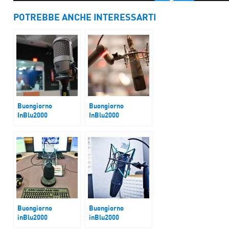
POTREBBE ANCHE INTERESSARTI
Buongiorno
Buongiorno
InBlu2000
InBlu2000
Siria. Dramma
USA fuori da Accordi
senza fine
Parigi
Buongiorno
Buongiorno
inBlu2000
inBlu2000
Dazi
Trump tra Ucraina e