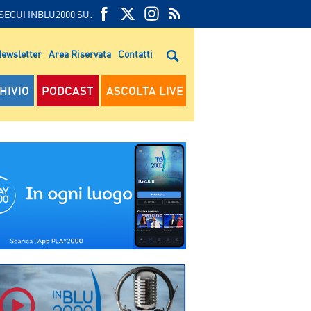
SEGUI INBLU2000 SU:
FEED
FACEBOOK
TWITTER
FEED
RSS
ewsletter
Area Riservata
Contatti
RSS
HIVIO
PODCAST
ASCOLTA LIVE