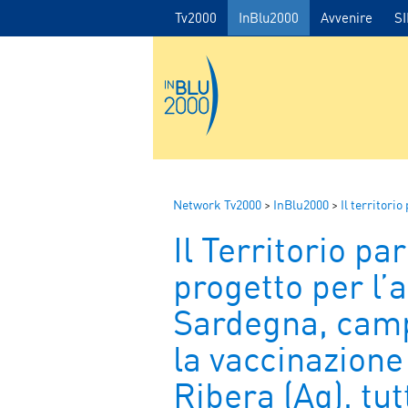
Tv2000
InBlu2000
Avvenire
S
Network Tv2000
>
InBlu2000
>
Il territorio
Il Territorio par
progetto per l’
Sardegna, cam
la vaccinazione
Ribera (Ag), tut