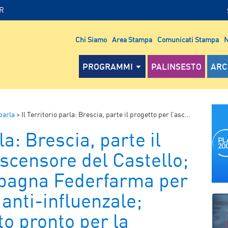
IR
Chi Siamo
Area Stampa
Comunicati Stampa
N
PROGRAMMI
PALINSESTO
ARC
 parla
>
Il Territorio parla: Brescia, parte il progetto per l’ascensore del Castello; Sardegna, campagna Federfarma per la vaccinazione anti-influenzale; Ribera (Ag), tutto pronto per la Giornata colletta alimentare
la: Brescia, parte il
ascensore del Castello;
pagna Federfarma per
 anti-influenzale;
to pronto per la