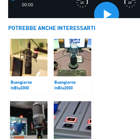
POTREBBE ANCHE INTERESSARTI
Buongiorno
Buongiorno
InBlu2000
InBlu2000
La carta delle buone
Imprese tra
prassi
minacce dazi e
mancanza di
manodopera