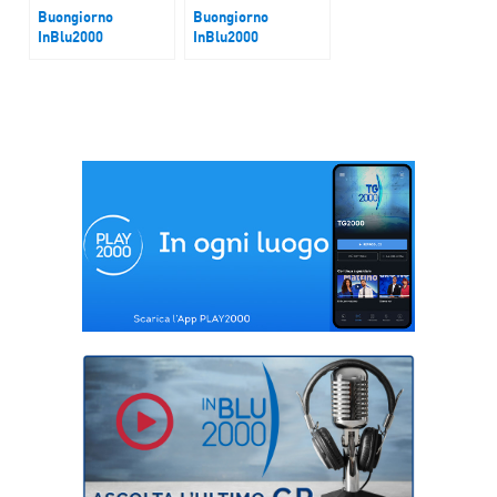
Buongiorno
Buongiorno
InBlu2000
InBlu2000
Droga, allarme baby
Europa e minacce
spacciatori
russe