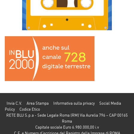
Invia C.V.
Area Stampa
Informativa sulla privacy
Social Media
Policy
Codice Etico
RETE BLU S.p.a - Sede Legale Roma (RM) Via Aurelia 796 – CAP 00165
Roma
Capitale sociale Euro 6.980.000,00 i.v
C.F. e Numero d’iscrizione del Registro delle Imprese di ROMA