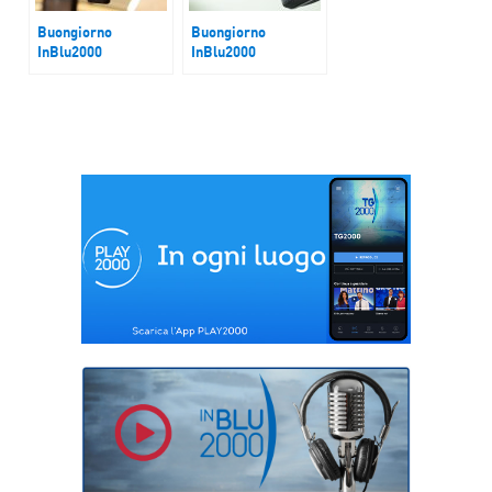
Buongiorno
Buongiorno
InBlu2000
InBlu2000
I dazi di Trump solo
Usa tra Shutdown e
uno spauracchio?
tensioni sociali