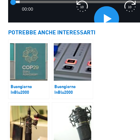
POTREBBE ANCHE INTERESSARTI
Buongiorno
Buongiorno
InBlu2000
InBlu2000
Al via a Baku la Cop
Trump: squadra e
29
dossier in primo
piano