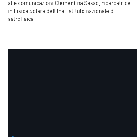
alle comunicazioni Clementina Sasso, ricercatrice
in Fisica Solare dell’Inaf Istituto nazionale di
astrofisica