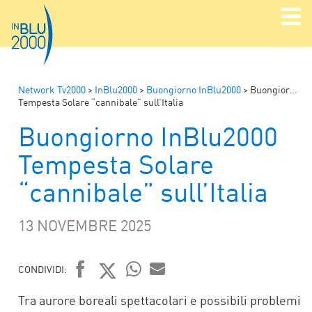
Network Tv2000
>
InBlu2000
>
Buongiorno InBlu2000
>
Buongiorno InBlu2000
Tempesta Solare “cannibale” sull’Italia
Buongiorno InBlu2000
Tempesta Solare
“cannibale” sull’Italia
13 NOVEMBRE 2025
CONDIVIDI:
FACEBOOK
TWITTER
WHATSAPP
MAIL
Tra aurore boreali spettacolari e possibili problemi