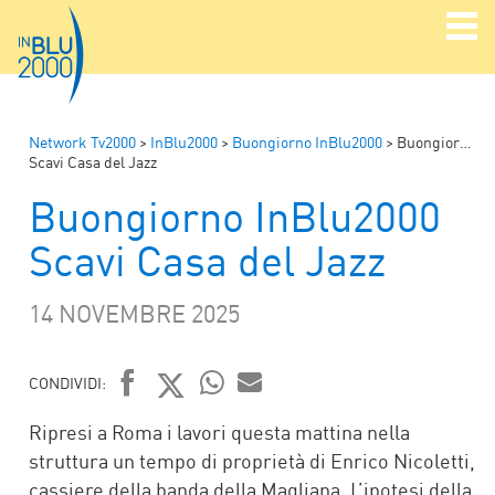
Network Tv2000
>
InBlu2000
>
Buongiorno InBlu2000
>
Buongiorno InBlu2000
Scavi Casa del Jazz
Buongiorno InBlu2000
Scavi Casa del Jazz
14 NOVEMBRE 2025
CONDIVIDI:
FACEBOOK
TWITTER
WHATSAPP
MAIL
Ripresi a Roma i lavori questa mattina nella
struttura un tempo di proprietà di Enrico Nicoletti,
cassiere della banda della Magliana. L’ipotesi della