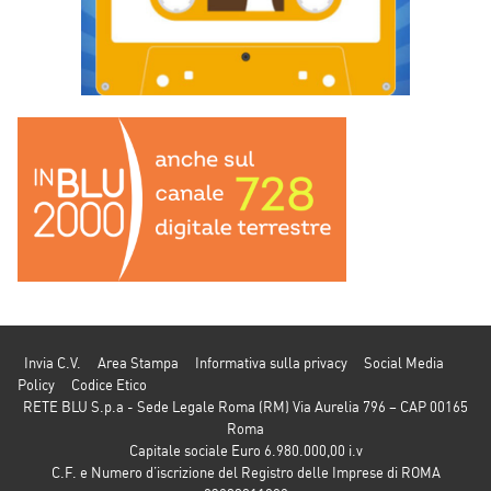
Invia C.V.
Area Stampa
Informativa sulla privacy
Social Media
Policy
Codice Etico
RETE BLU S.p.a - Sede Legale Roma (RM) Via Aurelia 796 – CAP 00165
Roma
Capitale sociale Euro 6.980.000,00 i.v
C.F. e Numero d’iscrizione del Registro delle Imprese di ROMA