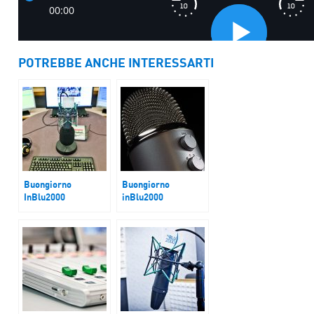
POTREBBE ANCHE INTERESSARTI
Buongiorno
Buongiorno
InBlu2000
inBlu2000
Medioriente. Tra
Terremoto Myanmar
Gaza e Amsterdam