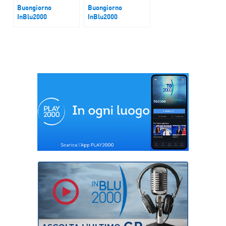
Buongiorno
Buongiorno
InBlu2000
InBlu2000
Israele abborda la
Africa e Europa
Flotilla