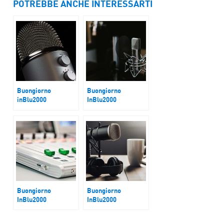
POTREBBE ANCHE INTERESSARTI
Buongiorno
Buongiorno
inBlu2000
InBlu2000
Terremoto Myanmar
Guerra Israele Iran
Buongiorno
Buongiorno
InBlu2000
InBlu2000
Israele abborda la
Elezioni in Toscana
Flotilla