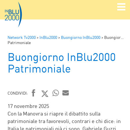
Network Tv2000
>
InBlu2000
>
Buongiorno InBlu2000
>
Buongiorno InBlu2000
Patrimoniale
Buongiorno InBlu2000
Patrimoniale
CONDIVIDI:
FACEBOOK
TWITTER
WHATSAPP
MAIL
17 novembre 2025
Con la Manovra si riapre il dibattito sulla
patrimoniale tra favorevoli, contrari e chi dice: in
Italia le patrimoniali già ci sono. Gabriele Guzzi,