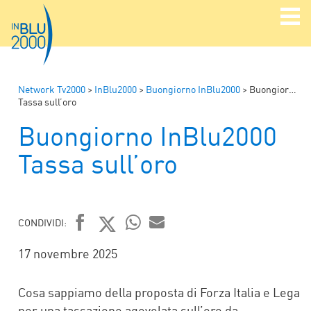
Network Tv2000
>
InBlu2000
>
Buongiorno InBlu2000
>
Buongiorno InBlu2000
Tassa sull’oro
Buongiorno InBlu2000
Tassa sull’oro
CONDIVIDI:
FACEBOOK
TWITTER
WHATSAPP
MAIL
17 novembre 2025
Cosa sappiamo della proposta di Forza Italia e Lega
per una tassazione agevolata sull’oro da