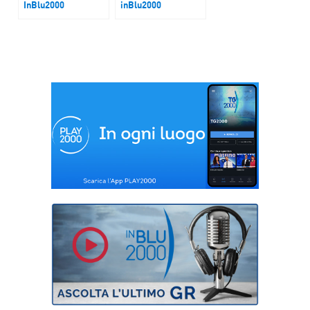
InBlu2000
inBlu2000
Bollette Luce. Da
Piano Trump per
febbraio possibile
Gaza
rientrare nelle
Tutele graduali?