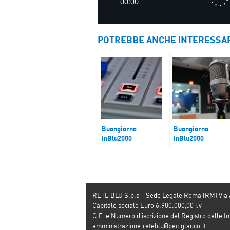
POTREBBE ANCHE INTERESSA
Buongiorno
Buongiorno
InBlu2000
InBlu2000
Vertice di
Il ritorno degli
Copenaghen, nuove
ostaggi israeliani
sfide diplomatiche
RETE BLU S.p.a - Sede Legale Roma (RM) Via
Capitale sociale Euro 6.980.000,00 i.v
C.F. e Numero d’iscrizione del Registro dell
amministrazione.reteblu@pec.glauco.it