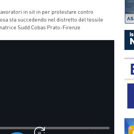
P
voratori in sit in per protestare contro
osa sta succedendo nel distretto del tessile
natrice Sudd Cobas Prato-Firenze