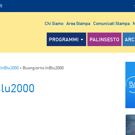
IR
Chi Siamo
Area Stampa
Comunicati Stampa
N
PROGRAMMI
PALINSESTO
ARC
 InBlu2000
>
Buongiorno InBlu2000
Blu2000