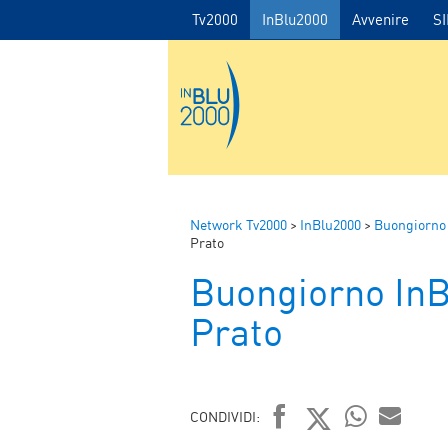
Tv2000
InBlu2000
Avvenire
S
Network Tv2000
>
InBlu2000
>
Buongiorno
Prato
Buongiorno In
Prato
CONDIVIDI: