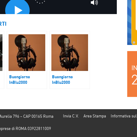
RTI
Buongiorno
Buongiorno
InBlu2000
InBlu2000
L’evasione fiscale e
Spazio Legalità
contributiva cresce
Invia C.V.
Area Stampa
Informativa sul
 Aurelia 796 – CAP 00165 Roma
e Imprese di ROMA 03922811009