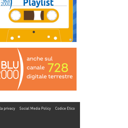
la privacy
Social Media Policy
Codice Etico