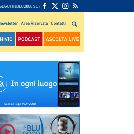
SEGUI INBLU2000 SU:
FEED
FACEBOOK
TWITTER
FEED
RSS
ewsletter
Area Riservata
Contatti
RSS
HIVIO
PODCAST
ASCOLTA LIVE