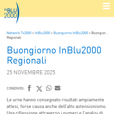
Network Tv2000
>
InBlu2000
>
Buongiorno InBlu2000
>
Buongiorno InBlu2000
Regionali
Buongiorno InBlu2000
Regionali
25 NOVEMBRE 2025
CONDIVIDI:
FACEBOOK
TWITTER
WHATSAPP
MAIL
Le urne hanno consegnato risultati ampiamente
attesi, forse causa anche dell’alto astensionismo.
Una riflessione attraverso i numeri e l’analisi di