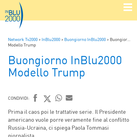
Network Tv2000
>
InBlu2000
>
Buongiorno InBlu2000
>
Buongiorno InBlu2000
Modello Trump
Buongiorno InBlu2000
Modello Trump
CONDIVIDI:
FACEBOOK
TWITTER
WHATSAPP
MAIL
Prima il caos poi le trattative serie. Il Presidente
americano vuole porre veramente fine al conflitto
Russia-Ucraina, ci spiega Paola Tommasi
giornalista