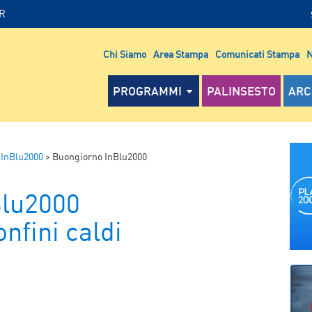
IR
Chi Siamo
Area Stampa
Comunicati Stampa
N
PROGRAMMI
PALINSESTO
ARC
 InBlu2000
>
Buongiorno InBlu2000
Blu2000
nfini caldi