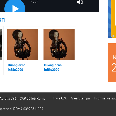
RTI
Buongiorno
Buongiorno
InBlu2000
InBlu2000
L’evasione fiscale e
Spazio Legalità
contributiva cresce
Invia C.V.
Area Stampa
Informativa sul
 Aurelia 796 – CAP 00165 Roma
e Imprese di ROMA 03922811009