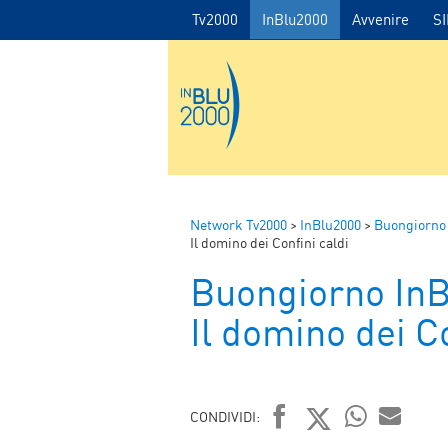
Tv2000
InBlu2000
Avvenire
S
Network Tv2000
>
InBlu2000
>
Buongiorno
Il domino dei Confini caldi
Buongiorno In
Il domino dei Co
CONDIVIDI: