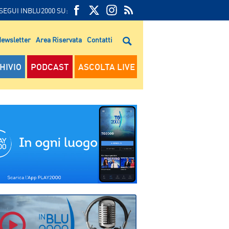
SEGUI INBLU2000 SU:
FEED
FACEBOOK
TWITTER
FEED
RSS
ewsletter
Area Riservata
Contatti
RSS
HIVIO
PODCAST
ASCOLTA LIVE