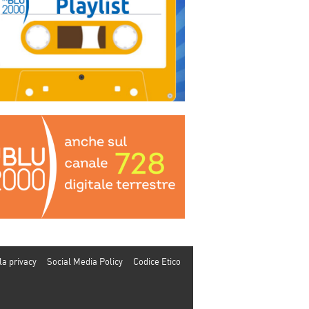
la privacy
Social Media Policy
Codice Etico