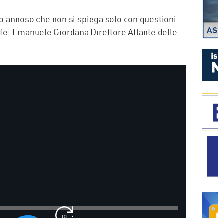
P
o annoso che non si spiega solo con questioni
ffe. Emanuele Giordana Direttore Atlante delle