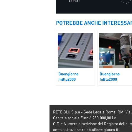
POTREBBE ANCHE INTERESSA
Buongiorno
Buongiorno
InBlu2000
InBlu2000
Vertice di
Il ritorno degli
Copenaghen, nuove
ostaggi israeliani
sfide diplomatiche
RETE BLU S.p.a - Sede Legale Roma (RM) Via
Capitale sociale Euro 6.980.000,00 i.v
C.F. e Numero d’iscrizione del Registro dell
amministrazione.reteblu@pec.glauco.it