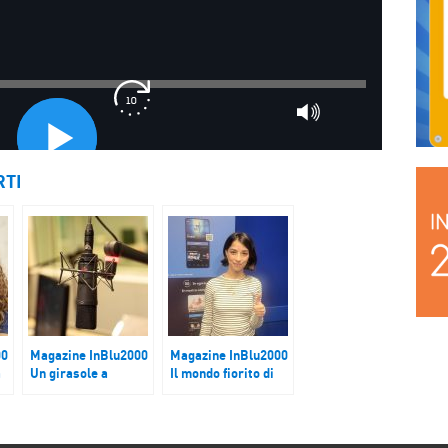
RTI
00
Magazine InBlu2000
Magazine InBlu2000
a
Un girasole a
Il mondo fiorito di
ta
sostegno delle
Lea Gavino
donne e dei bambini
ucraini