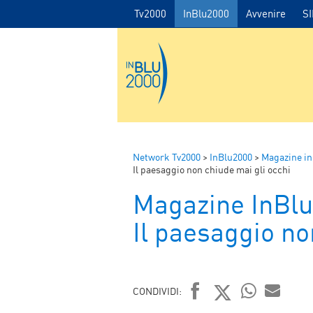
Tv2000
InBlu2000
Avvenire
S
Network Tv2000
>
InBlu2000
>
Magazine i
Il paesaggio non chiude mai gli occhi
Magazine InBl
Il paesaggio no
CONDIVIDI: