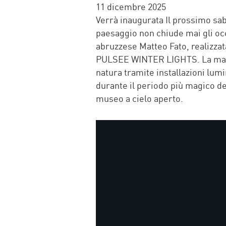
FACEBOOK
TWITTER
WHATSAP
MAIL
11 dicembre 2025
Verrà inaugurata Il prossimo sab
paesaggio non chiude mai gli occh
abruzzese Matteo Fato, realizzat
PULSEE WINTER LIGHTS. La manif
natura tramite installazioni lum
durante il periodo più magico del
museo a cielo aperto.