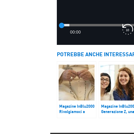
POTREBBE ANCHE INTERESSA
Magazine InBlu2000
Magazine InBlu20
Rivolgiamoci a
Generazione Z, un
Maria nei momenti
generazione atten
difficili
agli altri