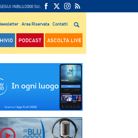
SEGUI INBLU2000 SU:
FEED
FACEBOOK
TWITTER
FEED
RSS
ewsletter
Area Riservata
Contatti
RSS
HIVIO
PODCAST
ASCOLTA LIVE