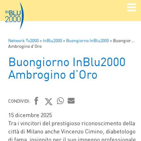
Network Tv2000
>
InBlu2000
>
Buongiorno InBlu2000
>
Buongiorno InBlu2000
Ambrogino d’Oro
Buongiorno InBlu2000
Ambrogino d’Oro
CONDIVIDI:
FACEBOOK
TWITTER
WHATSAPP
MAIL
15 dicembre 2025
Tra i vincitori del prestigioso riconoscimento della
città di Milano anche Vincenzo Cimino, diabetologo
di fama, insignito per il suo impegno professionale