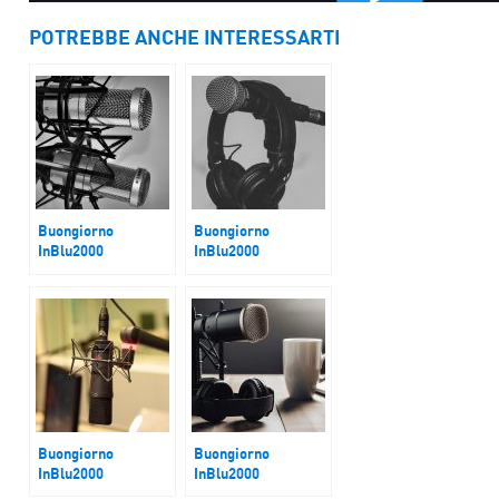
POTREBBE ANCHE INTERESSARTI
Buongiorno
Buongiorno
InBlu2000
InBlu2000
Guerra Russia
Italia tra
Ucraina
formazione, ricerca
e innovazione
Buongiorno
Buongiorno
InBlu2000
InBlu2000
Russia
Guerra Ucraina