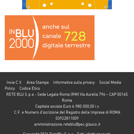
Invia C.V.
Area Stampa
Informativa sulla privacy
Social Media
Policy
Codice Etico
RETE BLU S.p.a - Sede Legale Roma (RM) Via Aurelia 796 – CAP 00165
Roma
Capitale sociale Euro 6.980.000,00 i.v
C.F. e Numero d’iscrizione del Registro delle Imprese di ROMA
03922811009
amministrazione.reteblu@pec.glauco.it
Copyright 2026 ReteBlu S.p.a - Tutti i diritti riservati.