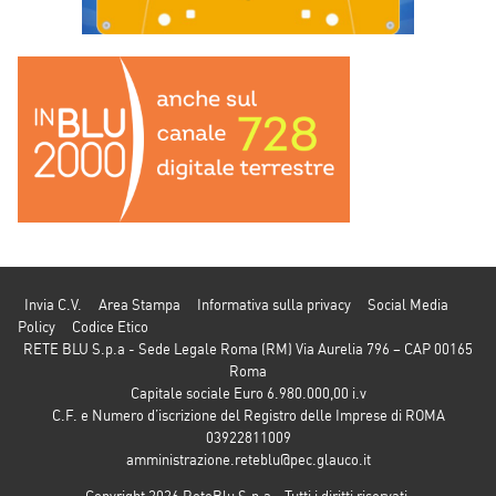
Invia C.V.
Area Stampa
Informativa sulla privacy
Social Media
Policy
Codice Etico
RETE BLU S.p.a - Sede Legale Roma (RM) Via Aurelia 796 – CAP 00165
Roma
Capitale sociale Euro 6.980.000,00 i.v
C.F. e Numero d’iscrizione del Registro delle Imprese di ROMA
03922811009
amministrazione.reteblu@pec.glauco.it
Copyright 2026 ReteBlu S.p.a - Tutti i diritti riservati.