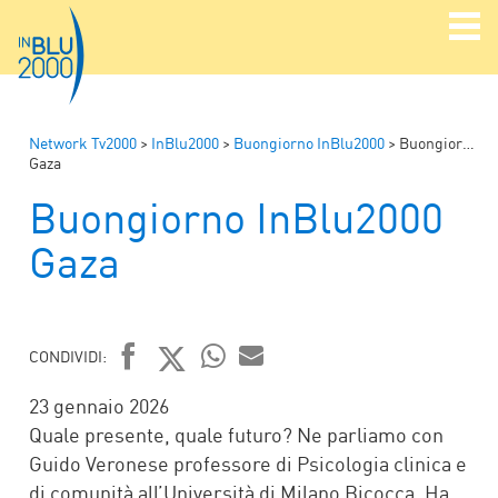
Network Tv2000
>
InBlu2000
>
Buongiorno InBlu2000
>
Buongiorno InBlu2000
Gaza
Buongiorno InBlu2000
Gaza
CONDIVIDI:
FACEBOOK
TWITTER
WHATSAPP
MAIL
23 gennaio 2026
Quale presente, quale futuro? Ne parliamo con
Guido Veronese professore di Psicologia clinica e
di comunità all’Università di Milano Bicocca. Ha