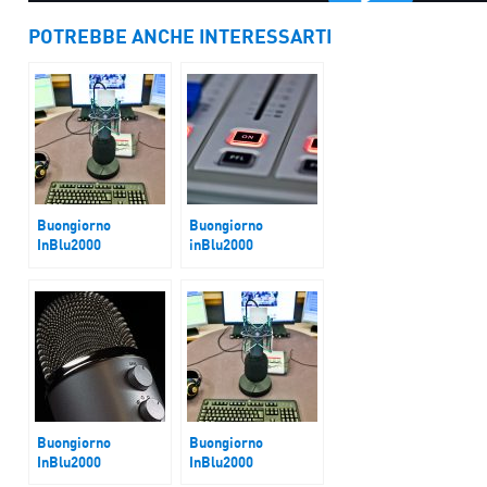
POTREBBE ANCHE INTERESSARTI
Buongiorno
Buongiorno
InBlu2000
inBlu2000
Imprese tra
Dazi, mercati, tassi
minacce dazi e
di interesse:
mancanza di
strategia Bce?
manodopera
Buongiorno
Buongiorno
InBlu2000
InBlu2000
Kiev
Astensionismo