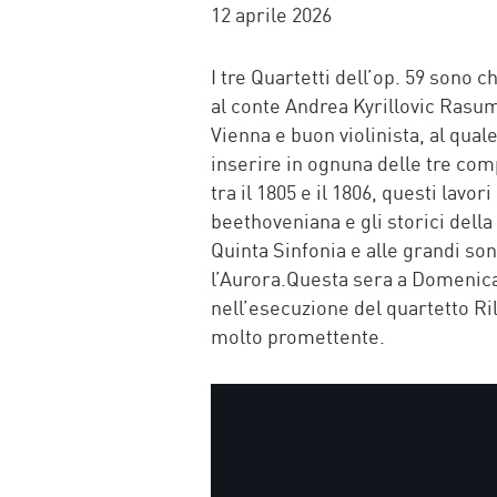
FACEBOOK
TWITTER
WHATSAP
MAIL
12 aprile 2026
I tre Quartetti dell’op. 59 sono 
al conte Andrea Kyrillovic Rasu
Vienna e buon violinista, al qual
inserire in ognuna delle tre com
tra il 1805 e il 1806, questi lav
beethoveniana e gli storici della 
Quinta Sinfonia e alle grandi so
l’Aurora.Questa sera a Domenica 
nell’esecuzione del quartetto R
molto promettente.