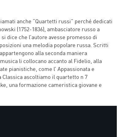
P
chiamati anche “Quartetti russi” perché dedicati
mowski (1752-1836), ambasciatore russo a
e si dice che l’autore avesse promesso di
posizioni una melodia popolare russa. Scritti
ori appartengono alla seconda maniera
musica li collocano accanto al Fidelio, alla
nate pianistiche, come l’ Appassionata e
Classica ascoltiamo il quartetto n 7
ilke, una formazione cameristica giovane e