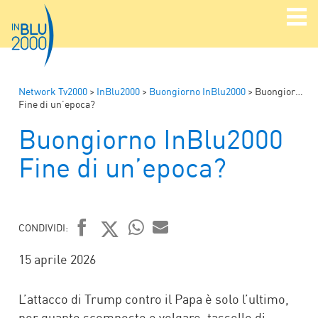
Network Tv2000
>
InBlu2000
>
Buongiorno InBlu2000
>
Buongiorno InBlu2000
Fine di un’epoca?
Buongiorno InBlu2000
Fine di un’epoca?
CONDIVIDI:
FACEBOOK
TWITTER
WHATSAPP
MAIL
15 aprile 2026
L’attacco di Trump contro il Papa è solo l’ultimo,
per quanto scomposto e volgare, tassello di