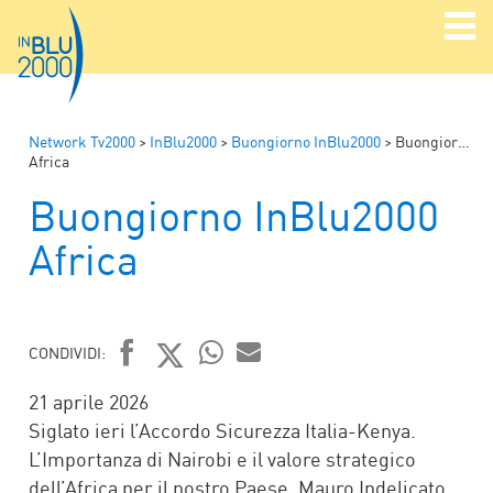
Network Tv2000
>
InBlu2000
>
Buongiorno InBlu2000
>
Buongiorno InBlu2000
Africa
Buongiorno InBlu2000
Africa
CONDIVIDI:
FACEBOOK
TWITTER
WHATSAPP
MAIL
21 aprile 2026
Siglato ieri l’Accordo Sicurezza Italia-Kenya.
L’Importanza di Nairobi e il valore strategico
dell’Africa per il nostro Paese. Mauro Indelicato