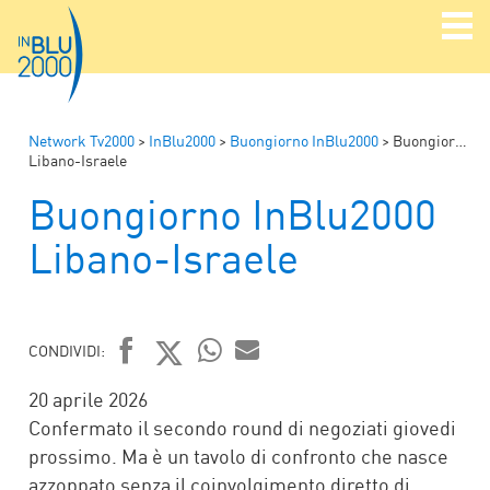
Network Tv2000
>
InBlu2000
>
Buongiorno InBlu2000
>
Buongiorno InBlu2000
Libano-Israele
Buongiorno InBlu2000
Libano-Israele
CONDIVIDI:
FACEBOOK
TWITTER
WHATSAPP
MAIL
20 aprile 2026
Confermato il secondo round di negoziati giovedi
prossimo. Ma è un tavolo di confronto che nasce
azzoppato senza il coinvolgimento diretto di