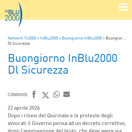
Network Tv2000
>
InBlu2000
>
Buongiorno InBlu2000
>
Buongiorno InBlu2000
Dl Sicurezza
Buongiorno InBlu2000
Dl Sicurezza
CONDIVIDI:
FACEBOOK
TWITTER
WHATSAPP
MAIL
22 aprile 2026
Dopo i rilievi del Quirinale e le proteste degli
avvocati il Governo pensa ad un decreto correttivo,
dopo l’approvazione del testo, che deve avere via