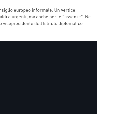
P
nsiglio europeo informale. Un Vertice
aldi e urgenti, ma anche per le “assenze”. Ne
o vicepresidente dell’Istituto diplomatico