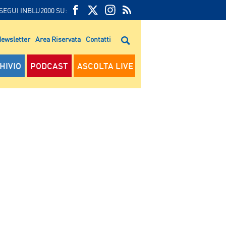
SEGUI INBLU2000 SU:
FEED
FACEBOOK
TWITTER
FEED
RSS
ewsletter
Area Riservata
Contatti
RSS
HIVIO
PODCAST
ASCOLTA LIVE