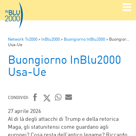
Network Tv2000
>
InBlu2000
>
Buongiorno InBlu2000
>
Buongiorno InBlu2000
Usa-Ue
Buongiorno InBlu2000
Usa-Ue
CONDIVIDI:
FACEBOOK
TWITTER
WHATSAPP
MAIL
27 aprile 2026
Al di là degli attacchi di Trump e della retorica
Maga, gli statunitensi come guardano agli
europei? Cosa resta dell’antico legame? Riccardo