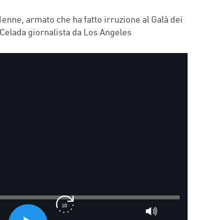
P
31enne, armato che ha fatto irruzione al Galà dei
a Celada giornalista da Los Angeles