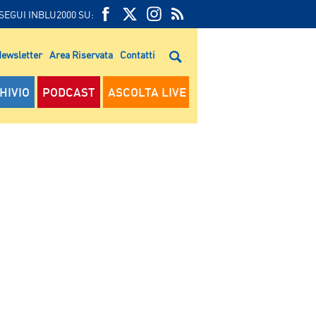
SEGUI INBLU2000 SU:
FEED
FACEBOOK
TWITTER
FEED
RSS
ewsletter
Area Riservata
Contatti
RSS
HIVIO
PODCAST
ASCOLTA LIVE