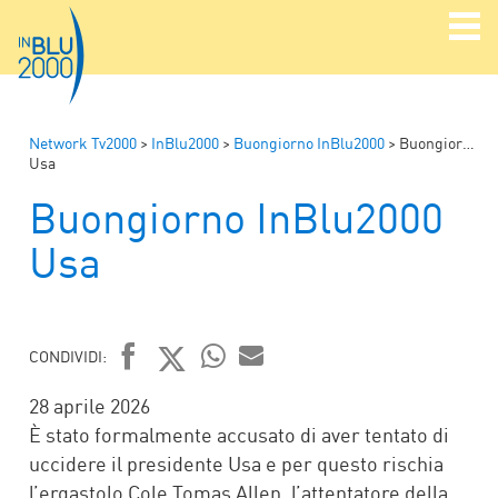
Network Tv2000
>
InBlu2000
>
Buongiorno InBlu2000
>
Buongiorno InBlu2000
Usa
Buongiorno InBlu2000
Usa
CONDIVIDI:
FACEBOOK
TWITTER
WHATSAPP
MAIL
28 aprile 2026
È stato formalmente accusato di aver tentato di
uccidere il presidente Usa e per questo rischia
l’ergastolo Cole Tomas Allen, l’attentatore della