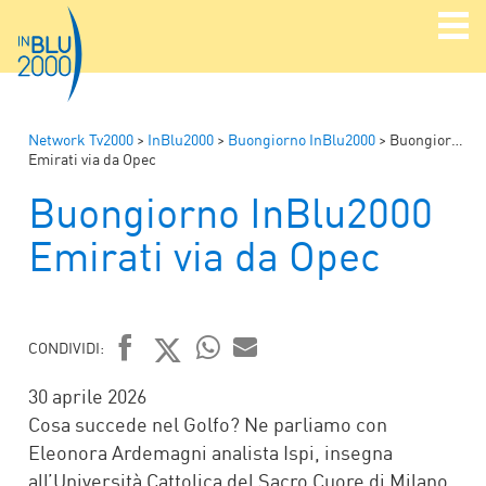
Network Tv2000
>
InBlu2000
>
Buongiorno InBlu2000
>
Buongiorno InBlu2000
Emirati via da Opec
Buongiorno InBlu2000
Emirati via da Opec
CONDIVIDI:
FACEBOOK
TWITTER
WHATSAPP
MAIL
30 aprile 2026
Cosa succede nel Golfo? Ne parliamo con
Eleonora Ardemagni analista Ispi, insegna
all’Università Cattolica del Sacro Cuore di Milano