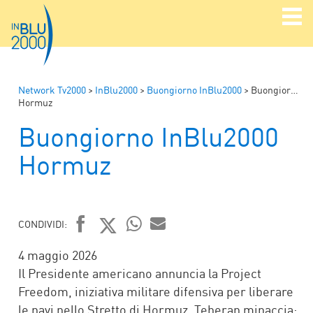
Network Tv2000
>
InBlu2000
>
Buongiorno InBlu2000
>
Buongiorno InBlu2000
Hormuz
Buongiorno InBlu2000
Hormuz
CONDIVIDI:
FACEBOOK
TWITTER
WHATSAPP
MAIL
4 maggio 2026
Il Presidente americano annuncia la Project
Freedom, iniziativa militare difensiva per liberare
le navi nello Stretto di Hormuz. Teheran minaccia: