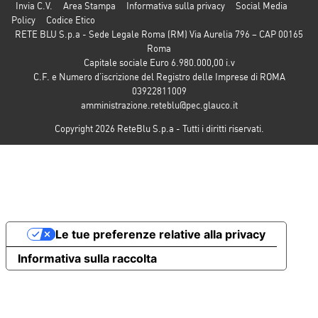
Invia C.V.
Area Stampa
Informativa sulla privacy
Social Media
Policy
Codice Etico
RETE BLU S.p.a - Sede Legale Roma (RM) Via Aurelia 796 – CAP 00165
Roma
Capitale sociale Euro 6.980.000,00 i.v
C.F. e Numero d’iscrizione del Registro delle Imprese di ROMA
03922811009
amministrazione.reteblu@pec.glauco.it
Copyright 2026 ReteBlu S.p.a - Tutti i diritti riservati.
Le tue preferenze relative alla privacy
Informativa sulla raccolta