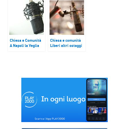
fabbricanti di armi.
delle armi a quello
Don Renato Sacco
della diplomazia. Il
(Pax Christi): tenere
Papa parla al Corpo
sveglie le coscienze
diplomatico
Chiesa e Comunità
Chiesa e comunità
A Napoli la Veglia
Liberi altri ostaggi
ecumenica
israeliani, Rwanda
nazionale
ed M23 avanzano in
Est Congo