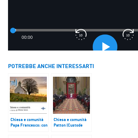
POTREBBE ANCHE INTERESSARTI
Chiesa e comunità
Chiesa e comunità
Papa Francesco: con
Patton (Custode
la guerra
Terra Santa): si
guadagnano i
passi dal linguaggio