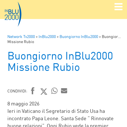
Network Tv2000
>
InBlu2000
>
Buongiorno InBlu2000
>
Buongiorno InBlu2000
Missione Rubio
Buongiorno InBlu2000
Missione Rubio
CONDIVIDI:
FACEBOOK
TWITTER
WHATSAPP
MAIL
8 maggio 2026
Ieri in Vaticano il Segretario di Stato Usa ha
incontrato Papa Leone. Santa Sede “ Rinnovate
buone relazioni”. Oggi Rubio vede la premier