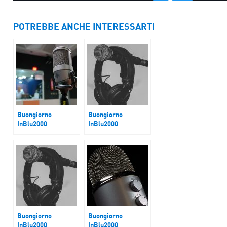
POTREBBE ANCHE INTERESSARTI
Buongiorno
Buongiorno
InBlu2000
InBlu2000
Giubileo e Patto
Spazio Salute,
della Carbonara
osteoporosi
Buongiorno
Buongiorno
InBlu2000
InBlu2000