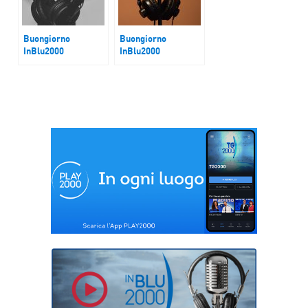
Buongiorno
Buongiorno
InBlu2000
InBlu2000
Londra
Porti e criminalità