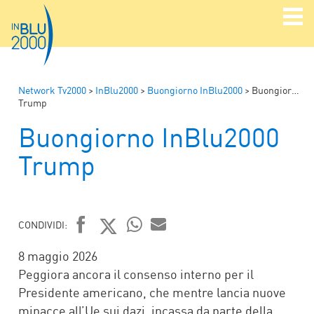
Network Tv2000
>
InBlu2000
>
Buongiorno InBlu2000
>
Buongiorno InBlu2000
Trump
Buongiorno InBlu2000
Trump
CONDIVIDI:
FACEBOOK
TWITTER
WHATSAPP
MAIL
8 maggio 2026
Peggiora ancora il consenso interno per il
Presidente americano, che mentre lancia nuove
minacce all’Ue sui dazi, incassa da parte della