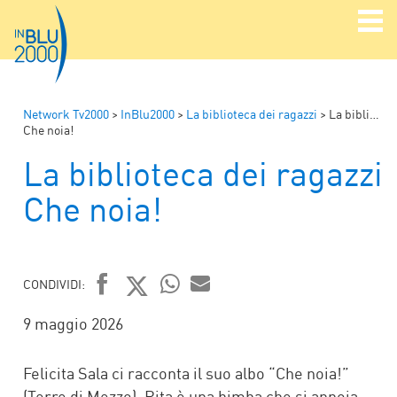
Network Tv2000
>
InBlu2000
>
La biblioteca dei ragazzi
>
La biblioteca dei ragazzi
Che noia!
La biblioteca dei ragazzi
Che noia!
CONDIVIDI:
FACEBOOK
TWITTER
WHATSAPP
MAIL
9 maggio 2026
Felicita Sala ci racconta il suo albo “Che noia!”
(Terre di Mezzo). Rita è una bimba che si annoia