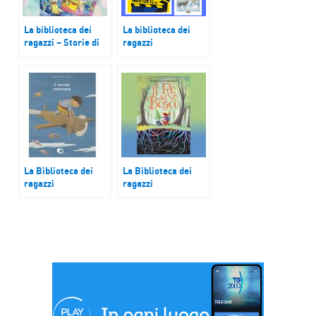
La biblioteca dei
La biblioteca dei
ragazzi – Storie di
ragazzi
amicizia, speranza e
L’importanza della
avventura
memoria
La Biblioteca dei
La Biblioteca dei
ragazzi
ragazzi
Il mondo sottosopra
Il re del bosco