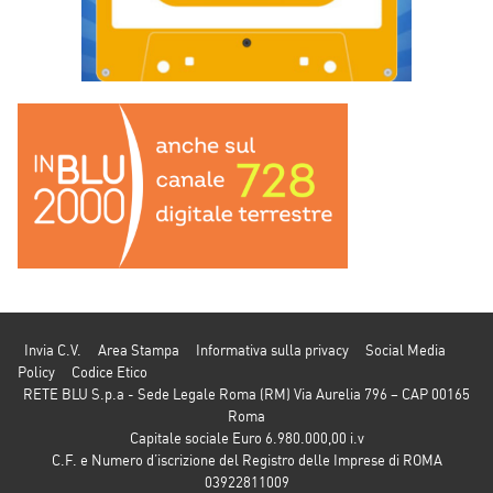
Invia C.V.
Area Stampa
Informativa sulla privacy
Social Media
Policy
Codice Etico
RETE BLU S.p.a - Sede Legale Roma (RM) Via Aurelia 796 – CAP 00165
Roma
Capitale sociale Euro 6.980.000,00 i.v
C.F. e Numero d’iscrizione del Registro delle Imprese di ROMA
03922811009