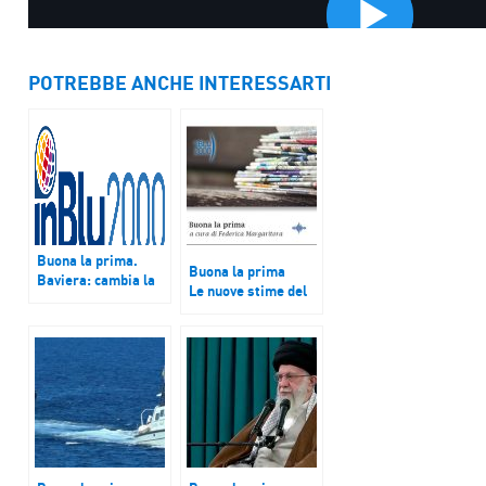
POTREBBE ANCHE INTERESSARTI
Buona la prima.
Buona la prima
Baviera: cambia la
Le nuove stime del
scena politica
Def
tedesca, i Verdi
raddoppiano, la
destra di Afd
conquista 22 seggi