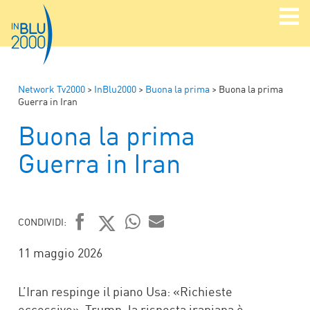
Network Tv2000
>
InBlu2000
>
Buona la prima
>
Buona la prima
Guerra in Iran
Buona la prima
Guerra in Iran
CONDIVIDI:
FACEBOOK
TWITTER
WHATSAPP
MAIL
11 maggio 2026
L’Iran respinge il piano Usa: «Richieste
eccessive». Trump, la risposta iraniana è