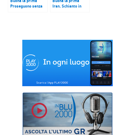
Buona la prima
Buona la prima
Proseguono senza
Iran. Schianto in
sosta gli sbarchi di
elicottero, morto il
migranti a
presidente iraniano
Lampedusa
Raisi. Cinque giorni
di lutto nazionale