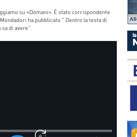
P
 leggiamo su «Domani». È stato corrispondente
 Mondadori ha pubblicato “ Dentro la testa di
 sa di avere”.