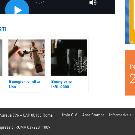
RTI
Buongiorno InBlu
Buongiorno
Usa
InBlu2000
Cuba
Invia C.V.
Area Stampa
Informativa sul
 Aurelia 796 – CAP 00165 Roma
e Imprese di ROMA 03922811009