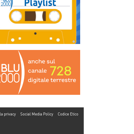
la privacy
Social Media Policy
Codice Etico