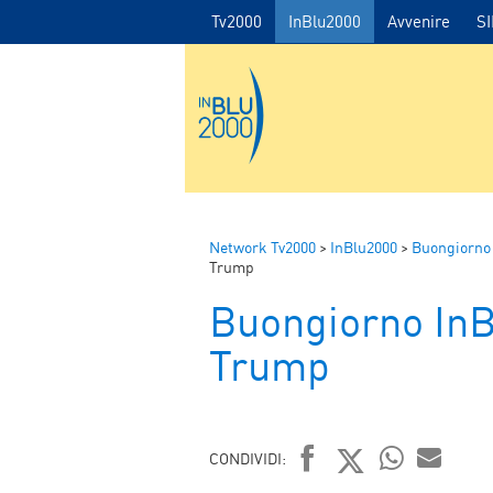
Tv2000
InBlu2000
Avvenire
S
Network Tv2000
>
InBlu2000
>
Buongiorno
Trump
Buongiorno In
Trump
CONDIVIDI: