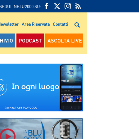
SEGUI INBLU2000 SU:
FEED
FACEBOOK
TWITTER
FEED
RSS
ewsletter
Area Riservata
Contatti
RSS
HIVIO
PODCAST
ASCOLTA LIVE