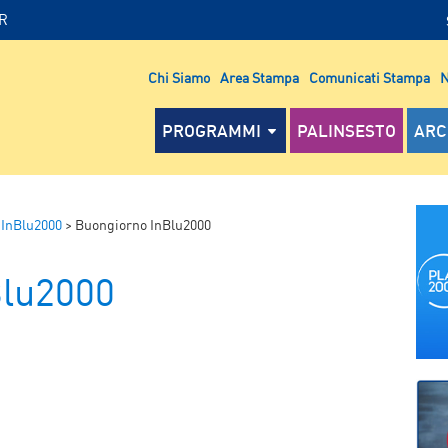
IR
Chi Siamo
Area Stampa
Comunicati Stampa
N
PROGRAMMI
PALINSESTO
ARC
 InBlu2000
>
Buongiorno InBlu2000
Blu2000