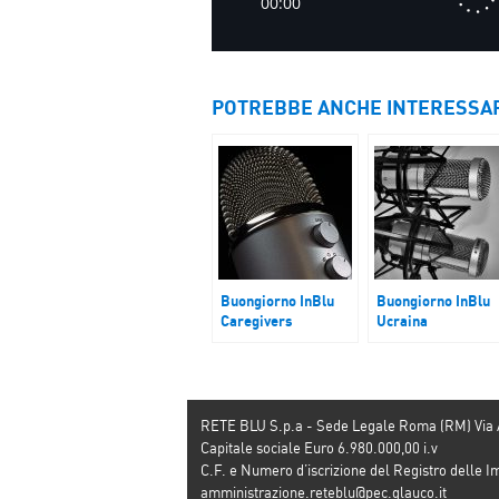
POTREBBE ANCHE INTERESSA
Buongiorno InBlu
Buongiorno InBlu
Caregivers
Ucraina
RETE BLU S.p.a - Sede Legale Roma (RM) Via
Capitale sociale Euro 6.980.000,00 i.v
C.F. e Numero d’iscrizione del Registro dell
amministrazione.reteblu@pec.glauco.it