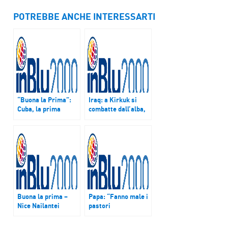
POTREBBE ANCHE INTERESSARTI
“Buona la Prima”:
Iraq: a Kirkuk si
Cuba, la prima
combatte dall’alba,
tappa del viaggio
bilancio attentati è
apostolico di Papa
di oltre 30 morti
Francesco
Buona la prima –
Papa: “Fanno male i
Nice Nailantei
pastori
Leng’ete,
schizofrenici ed
Ambasciatrice
incoerenti”