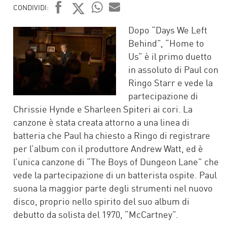
CONDIVIDI:
FACEBOOK
TWITTER
WHATSAPP
MAIL
Dopo “Days We Left
Behind”, “Home to
Us” è il primo duetto
in assoluto di Paul con
Ringo Starr e vede la
partecipazione di
Chrissie Hynde e Sharleen Spiteri ai cori. La
canzone è stata creata attorno a una linea di
batteria che Paul ha chiesto a Ringo di registrare
per l’album con il produttore Andrew Watt, ed è
l’unica canzone di “The Boys of Dungeon Lane” che
vede la partecipazione di un batterista ospite. Paul
suona la maggior parte degli strumenti nel nuovo
disco, proprio nello spirito del suo album di
debutto da solista del 1970, “McCartney”.