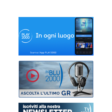
Amref, contro le
mutilazioni genitali
femminili