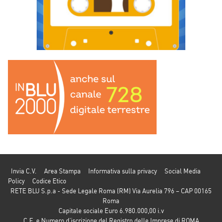
Invia C.V.
Area Stampa
Informativa sulla privacy
Social Media
Policy
Codice Etico
RETE BLU S.p.a - Sede Legale Roma (RM) Via Aurelia 796 – CAP 00165
Roma
Capitale sociale Euro 6.980.000,00 i.v
C.F. e Numero d’iscrizione del Registro delle Imprese di ROMA