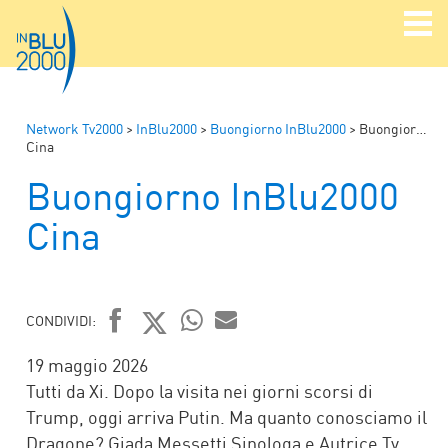
Network Tv2000
>
InBlu2000
>
Buongiorno InBlu2000
>
Buongiorno InBlu2000
Cina
Buongiorno InBlu2000
Cina
CONDIVIDI:
FACEBOOK
TWITTER
WHATSAPP
MAIL
19 maggio 2026
Tutti da Xi. Dopo la visita nei giorni scorsi di
Trump, oggi arriva Putin. Ma quanto conosciamo il
Dragone? Giada Messetti Sinologa e Autrice Tv,