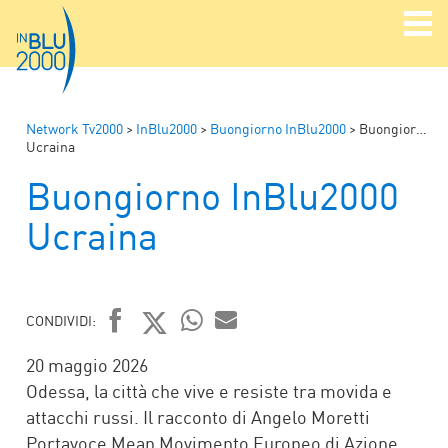
Network Tv2000
>
InBlu2000
>
Buongiorno InBlu2000
>
Buongiorno InBlu2000
Ucraina
Buongiorno InBlu2000
Ucraina
CONDIVIDI:
FACEBOOK
TWITTER
WHATSAPP
MAIL
20 maggio 2026
Odessa, la città che vive e resiste tra movida e
attacchi russi. Il racconto di Angelo Moretti
Portavoce Mean Movimento Europeo di Azione