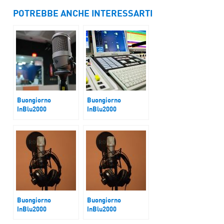
POTREBBE ANCHE INTERESSARTI
Buongiorno
Buongiorno
InBlu2000
InBlu2000
Droga, allarme baby
VII Edizione del
spacciatori
Festival Nazionale
dell’Economia Civile
Buongiorno
Buongiorno
InBlu2000
InBlu2000
Parole O-stili
Accordo Pace