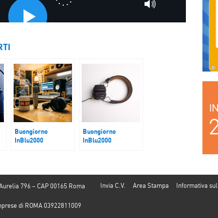
RTI
Buongiorno
Buongiorno
InBlu2000
InBlu2000
Spazio Legalità
Hantavirus
Invia C.V.
Area Stampa
Informativa sul
 Aurelia 796 – CAP 00165 Roma
e Imprese di ROMA 03922811009