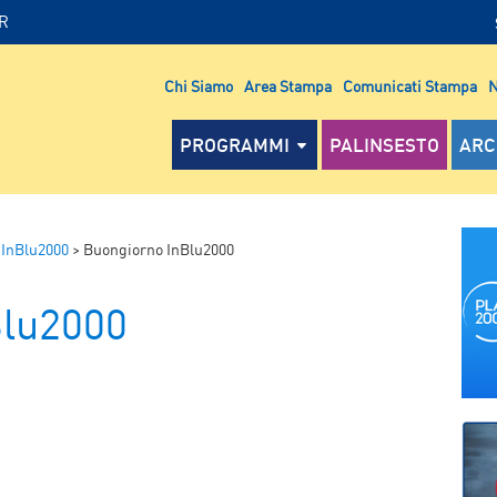
IR
Chi Siamo
Area Stampa
Comunicati Stampa
N
PROGRAMMI
PALINSESTO
ARC
 InBlu2000
>
Buongiorno InBlu2000
Blu2000
n