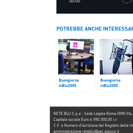
POTREBBE ANCHE INTERESSA
Buongiorno
Buongiorno
InBlu2000
inBlu2000
Trump, le guerre e
Mattarella – Musk
l’attesa
RETE BLU S.p.a - Sede Legale Roma (RM) Via
Capitale sociale Euro 6.980.000,00 i.v
C.F. e Numero d’iscrizione del Registro dell
amministrazione.reteblu@pec.glauco.it