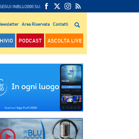
SEGUI INBLU2000 SU:
FEED
FACEBOOK
TWITTER
FEED
RSS
ewsletter
Area Riservata
Contatti
RSS
HIVIO
PODCAST
ASCOLTA LIVE