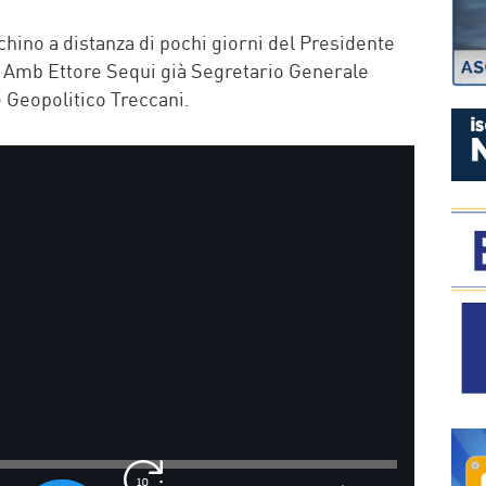
P
chino a distanza di pochi giorni del Presidente
. Amb Ettore Sequi già Segretario Generale
e Geopolitico Treccani.