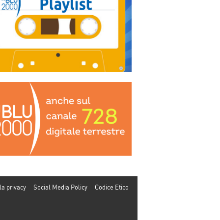
la privacy
Social Media Policy
Codice Etico