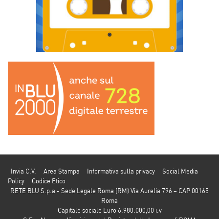
Invia C.V.
Area Stampa
Informativa sulla privacy
Social Media
Policy
Codice Etico
RETE BLU S.p.a - Sede Legale Roma (RM) Via Aurelia 796 – CAP 00165
Roma
Capitale sociale Euro 6.980.000,00 i.v