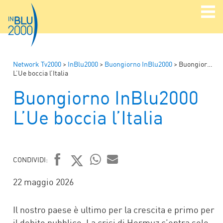
Network Tv2000
>
InBlu2000
>
Buongiorno InBlu2000
>
Buongiorno InBlu2000
L’Ue boccia l’Italia
Buongiorno InBlu2000
L’Ue boccia l’Italia
CONDIVIDI:
FACEBOOK
TWITTER
WHATSAPP
MAIL
22 maggio 2026
Il nostro paese è ultimo per la crescita e primo per
il debito pubblico. La crisi di Hormuz c’entra solo