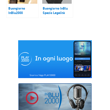
Buongiorno
Buongiorno InBlu
InBlu2000
Spazio Legalità
Londra. La notizia
scioccante del
Times