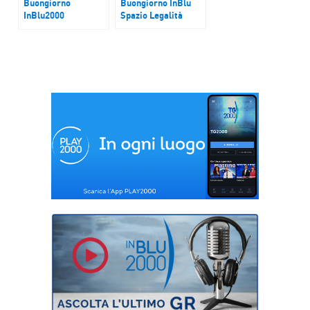
Buongiorno
Buongiorno InBlu
InBlu2000
Spazio Legalità
Londra. La notizia
scioccante del
Times