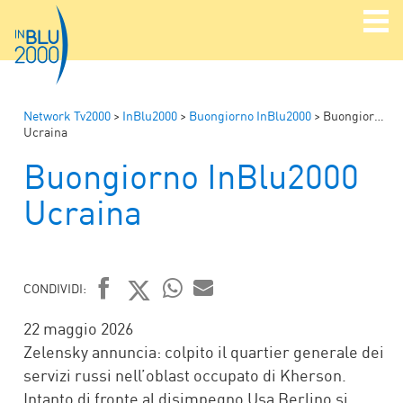
Network Tv2000
>
InBlu2000
>
Buongiorno InBlu2000
>
Buongiorno InBlu2000
Ucraina
Buongiorno InBlu2000
Ucraina
CONDIVIDI:
FACEBOOK
TWITTER
WHATSAPP
MAIL
22 maggio 2026
Zelensky annuncia: colpito il quartier generale dei
servizi russi nell’oblast occupato di Kherson.
Intanto di fronte al disimpegno Usa Berlino si