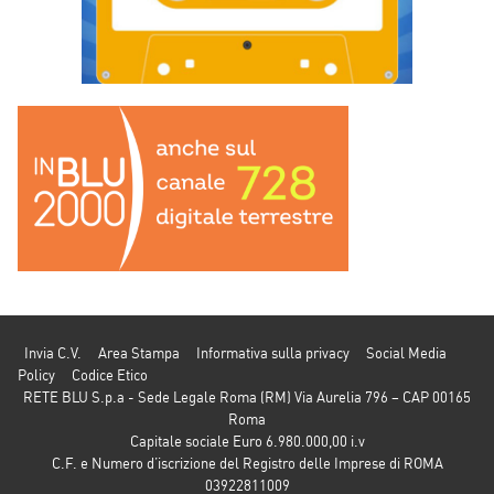
Invia C.V.
Area Stampa
Informativa sulla privacy
Social Media
Policy
Codice Etico
RETE BLU S.p.a - Sede Legale Roma (RM) Via Aurelia 796 – CAP 00165
Roma
Capitale sociale Euro 6.980.000,00 i.v
C.F. e Numero d’iscrizione del Registro delle Imprese di ROMA
03922811009