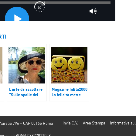
RTI
L’arte da ascoltare
Magazine InBlu2000
–
“Sulle spalle dei
La felicità mette
giganti”
radici
Invia C.V.
Area Stampa
Informativa sul
 Aurelia 796 – CAP 00165 Roma
e Imprese di ROMA 03922811009