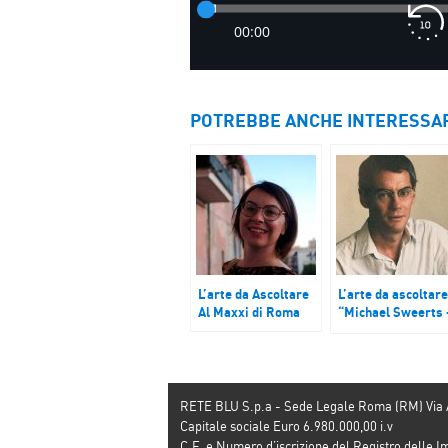
POTREBBE ANCHE INTERESSA
L’arte da Ascoltare
L’arte da ascoltare
Al Maxxi di Roma
“Michael Sweerts 
realtà e misteri
nella Roma del
Seicento”
RETE BLU S.p.a - Sede Legale Roma (RM) Via
Capitale sociale Euro 6.980.000,00 i.v
C.F. e Numero d’iscrizione del Registro dell