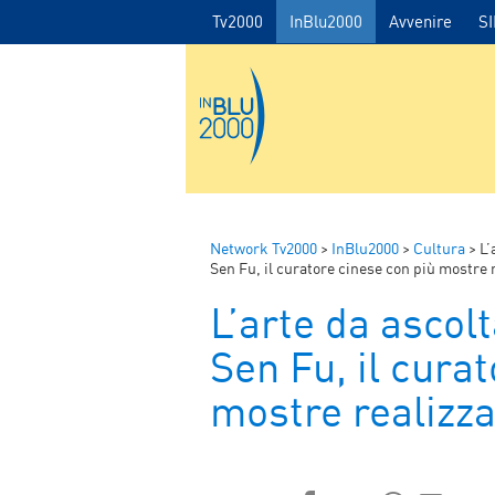
Tv2000
InBlu2000
Avvenire
S
Network Tv2000
>
InBlu2000
>
Cultura
>
L’
Sen Fu, il curatore cinese con più mostre re
L’arte da ascol
Sen Fu, il cura
mostre realizzat