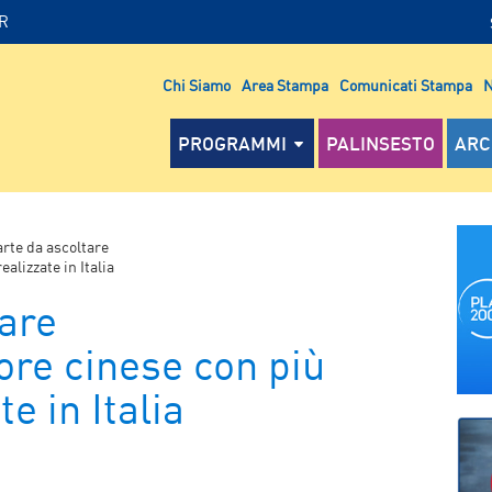
IR
Chi Siamo
Area Stampa
Comunicati Stampa
N
PROGRAMMI
PALINSESTO
ARC
arte da ascoltare
alizzate in Italia
tare
tore cinese con più
e in Italia