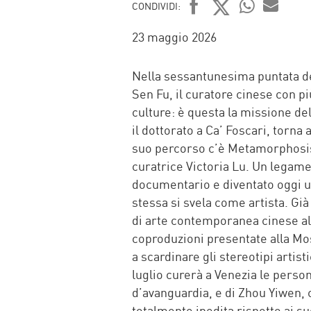
CONDIVIDI:
FACEBOOK
TWITTER
WHATSAP
MAIL
23 maggio 2026
Nella sessantunesima puntata de
Sen Fu, il curatore cinese con più
culture: è questa la missione de
il dottorato a Ca’ Foscari, torna
suo percorso c’è Metamorphosis,
curatrice Victoria Lu. Un legame
documentario e diventato oggi un 
stessa si svela come artista. Gi
di arte contemporanea cinese al
coproduzioni presentate alla Mos
a scardinare gli stereotipi artisti
luglio curerà a Venezia le person
d’avanguardia, e di Zhou Yiwen, 
totalmente inedita rispetto ai su