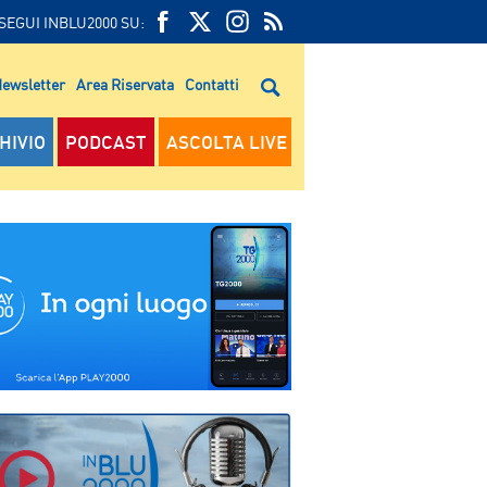
SEGUI INBLU2000 SU:
FEED
FACEBOOK
TWITTER
FEED
RSS
ewsletter
Area Riservata
Contatti
RSS
HIVIO
PODCAST
ASCOLTA LIVE