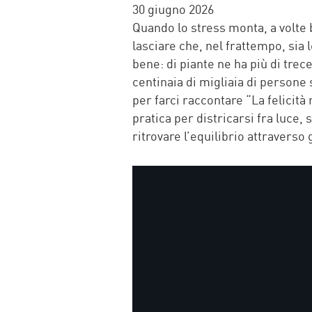
FACEBOOK
TWITTER
WHATSAP
MAIL
30 giugno 2026
Quando lo stress monta, a volte 
lasciare che, nel frattempo, sia l
bene: di piante ne ha più di tre
centinaia di migliaia di persone 
per farci raccontare “La felicità
pratica per districarsi fra luce,
ritrovare l’equilibrio attraverso 