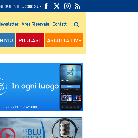
SEGUI INBLU2000 SU:
FEED
FACEBOOK
TWITTER
FEED
RSS
ewsletter
Area Riservata
Contatti
RSS
HIVIO
PODCAST
ASCOLTA LIVE