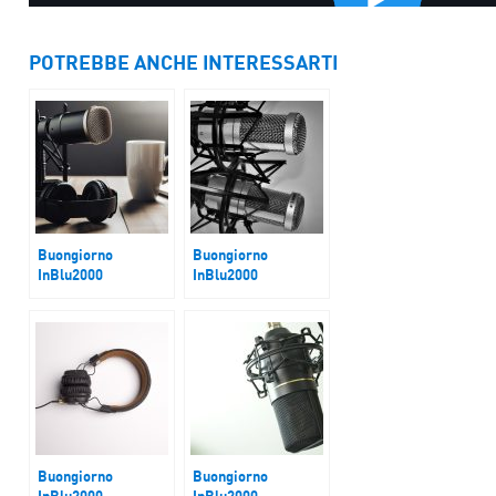
POTREBBE ANCHE INTERESSARTI
Buongiorno
Buongiorno
InBlu2000
InBlu2000
Odessa tra bombe e
Legge di Bilancio
tempesta
Buongiorno
Buongiorno
InBlu2000
InBlu2000