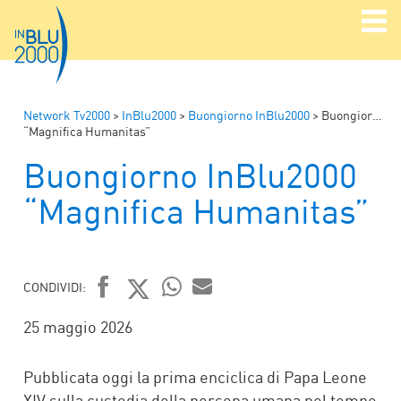
Network Tv2000
>
InBlu2000
>
Buongiorno InBlu2000
>
Buongiorno InBlu2000
“Magnifica Humanitas”
Buongiorno InBlu2000
“Magnifica Humanitas”
CONDIVIDI:
FACEBOOK
TWITTER
WHATSAPP
MAIL
25 maggio 2026
Pubblicata oggi la prima enciclica di Papa Leone
XIV sulla custodia della persona umana nel tempo