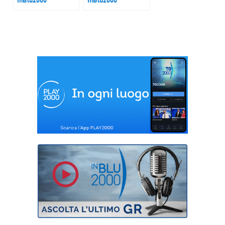
Papa Leone XIV oggi
Attesa per la
in visita ufficiale al
riapertura del valico
Quirinale
di Rafah