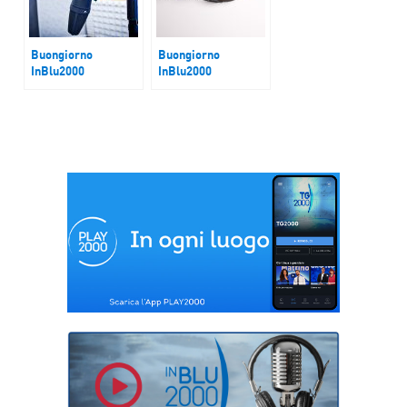
Buongiorno
Buongiorno
InBlu2000
InBlu2000
Energia
Holodomor