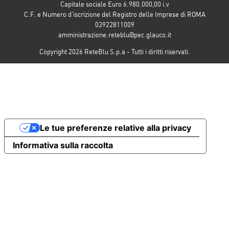
Capitale sociale Euro 6.980.000,00 i.v
C.F. e Numero d’iscrizione del Registro delle Imprese di ROMA
03922811009
amministrazione.reteblu@pec.glauco.it
Copyright 2026 ReteBlu S.p.a - Tutti i diritti riservati.
Le tue preferenze relative alla privacy
Informativa sulla raccolta