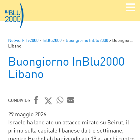
Network Tv2000
>
InBlu2000
>
Buongiorno InBlu2000
>
Buongiorno InBlu2000
Libano
Buongiorno InBlu2000
Libano
CONDIVIDI:
FACEBOOK
TWITTER
WHATSAPP
MAIL
29 maggio 2026
Israele ha lanciato un attacco mirato su Beirut, il
primo sulla capitale libanese da tre settimane,
mentre Hezbollah ha rivendicato 19 attacchi contro