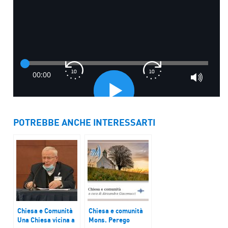
POTREBBE ANCHE INTERESSARTI
Chiesa e Comunità
Chiesa e comunità
Una Chiesa vicina a
Mons. Perego