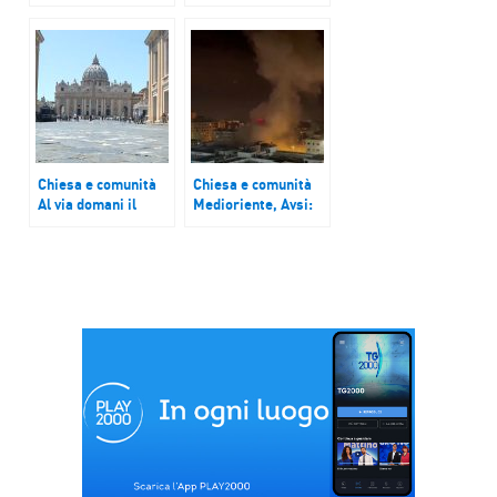
tutte le fragilità
(Migrantes):
“Vergognoso e
preoccupante
tentativo di accordo
con la Tunisia sui
migranti”
Chiesa e comunità
Chiesa e comunità
Al via domani il
Medioriente, Avsi:
Sinodo, stasera la
in Libano oltre 1
veglia penitenziale
milione e 200mila
persone in fuga