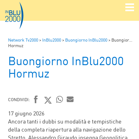
Network Tv2000
>
InBlu2000
>
Buongiorno InBlu2000
>
Buongiorno InBlu2000
Hormuz
Buongiorno InBlu2000
Hormuz
CONDIVIDI:
FACEBOOK
TWITTER
WHATSAPP
MAIL
17 giugno 2026
Ancora tanti i dubbi su modalità e tempistiche
della completa riapertura alla navigazione dello
Stretto. Alessandro Giraudo insegna Geopolitica