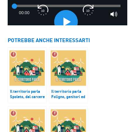
POTREBBE ANCHE INTERESSARTI
Il territorio parla
Il territorio parla
Spoleto, dal carcere
Foligno, genitori ed
all’azienda, una
educatori insieme
possibilità per i
per l’emergenza
detenuti
educativa