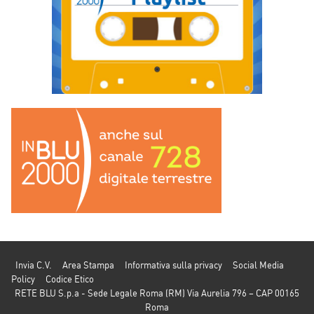
Invia C.V.
Area Stampa
Informativa sulla privacy
Social Media
Policy
Codice Etico
RETE BLU S.p.a - Sede Legale Roma (RM) Via Aurelia 796 – CAP 00165
Roma