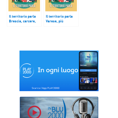
Il territorio parla
Il territorio parla
Brescia, carcere,
Varese, più
sovraffollamento
inclusione disabili
del 210%
nelle imprese